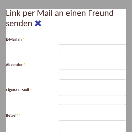
Link per Mail an einen Freund
senden
E-Mail an
*
Absender
*
Eigene E-Mail
*
Betreff
*