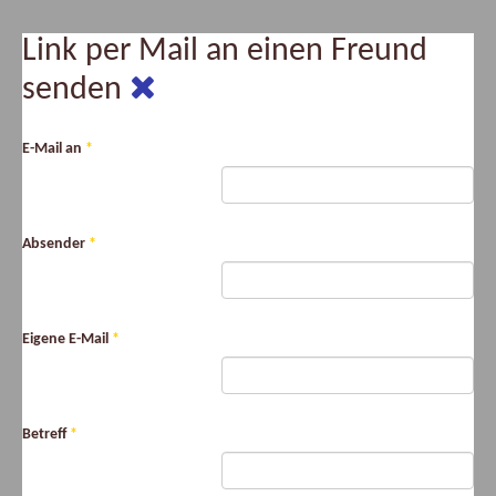
Link per Mail an einen Freund
senden
E-Mail an
*
Absender
*
Eigene E-Mail
*
Betreff
*