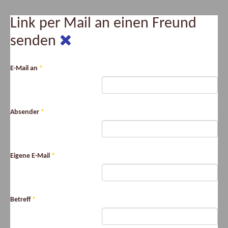
Link per Mail an einen Freund
senden
E-Mail an
*
Absender
*
Eigene E-Mail
*
Betreff
*