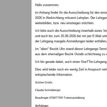
Hallo zusammen,
im Anhang findet Ihr die Ausschreibung für den er
2026 in Illerkirchberg mitsamt Lehrplan. Der Lehrgan
weiterbilden, bzw. neu einsteigen möchten.
Ich bitte euch die Ausschreibung innerhalb eures Ve
und euch bis zum 25.06.2026 bei mir per E-Mail un
der Lehrgang mangels Anmeldungen leider entfallen,
Im "alten" Bezirk Ulm stand dieser Lehrgangs-Termin 
aus dem ehemaligen Bezirk Ostalb schlichtweg zu we
Ich bin gerade dabei, auch einen StarTTer-Lehrgan
Dies wird leider noch ein wenig Zeit in Anspruch ne
entsprechende Information.
Schöne Grüße
Claudia Schmidberger
Beauftragte STARTTER-Trainerausbildung
Anhänge: