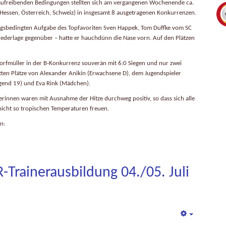
nd aufreibenden Bedingungen stellten sich am vergangenen Wochenende ca.
essen, Österreich, Schweiz) in insgesamt 8 ausgetragenen Konkurrenzen.
tzungsbedingten Aufgabe des Topfavoriten Sven Happek, Tom Duffke vom SC
Niederlage gegenüber – hatte er hauchdünn die Nase vorn. Auf den Plätzen
rfmüller in der B-Konkurrenz souverän mit 6:0 Siegen und nur zwei
itten Plätze von Alexander Anikin (Erwachsene D), dem Jugendspieler
gend 19) und Eva Rink (Mädchen).
rinnen waren mit Ausnahme der Hitze durchweg positiv, so dass sich alle
nicht so tropischen Temperaturen freuen.
n:
Trainerausbildung 04./05. Juli
Empty