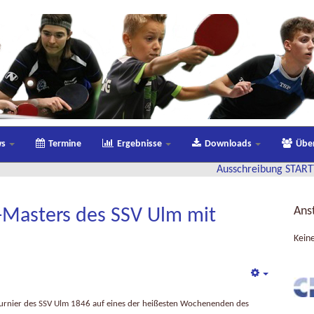
ws
Termine
Ergebnisse
Downloads
Übe
Ausschreibung STARTTER-Trainerau
Ans
-Masters des SSV Ulm mit
Kein
Empty
rs Turnier des SSV Ulm 1846 auf eines der heißesten Wochenenden des