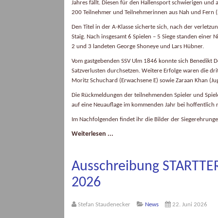
Jahres fällt. Diesen für den Hallensport schwierigen u
200 Teilnehmer und Teilnehmerinnen aus Nah und Fern (H
Den Titel in der A-Klasse sicherte sich, nach der verle
Staig. Nach insgesamt 6 Spielen – 5 Siege standen einer 
2 und 3 landeten George Shoneye und Lars Hübner.
Vom gastgebenden SSV Ulm 1846 konnte sich Benedikt Do
Satzverlusten durchsetzen. Weitere Erfolge waren die dr
Moritz Schuchard (Erwachsene E) sowie Zaraan Khan (Ju
Die Rückmeldungen der teilnehmenden Spieler und Spiele
auf eine Neuauflage im kommenden Jahr bei hoffentlich 
Im Nachfolgenden findet ihr die Bilder der Siegerehrunge
Weiterlesen ...
Ausschreibung STARTTER-
2026
Stefan Staudenecker
News
22. Juni 2026