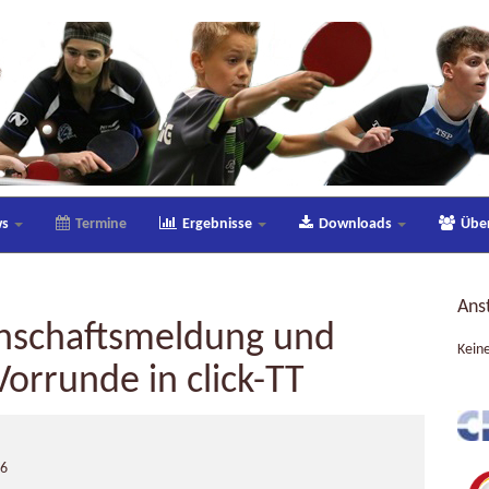
ws
Termine
Ergebnisse
Downloads
Übe
Ans
nschaftsmeldung und
Kein
orrunde in click-TT
26