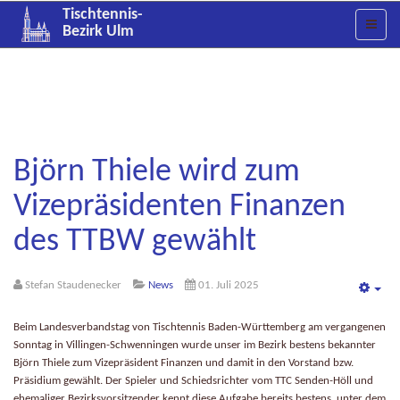
Tischtennis-
Bezirk Ulm
Björn Thiele wird zum
Vizepräsidenten Finanzen
des TTBW gewählt
Stefan Staudenecker
News
01. Juli 2025
Emp
Beim Landesverbandstag von Tischtennis Baden-Württemberg am vergangenen
Sonntag in Villingen-Schwenningen wurde unser im Bezirk bestens bekannter
Björn Thiele zum Vizepräsident Finanzen und damit in den Vorstand bzw.
Präsidium gewählt. Der Spieler und Schiedsrichter vom TTC Senden-Höll und
ehemaliger Bezirksvorsitzender kennt diese Aufgabe bereits bestens, unter dem