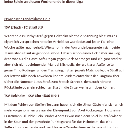
keine Spiele an diesem Wochenende in dieser Liga
Erwachsene Landesklasse Gr. 7
TSV Erbach - FC Straß 8:8
Während das Derby Straß gegen Holzheim nicht die Spannung hielt, was es
eigentlich versprochen hatte im Vorfeld, so wurde das auf jeden Fall eine
Woche später nachgeholt. Wie schon in der Vorrunde begegneten sich beide
Teams absolut auf Augenhöhe, wobei Erbach schon einen Tick näher am Sieg
dran war als die Gäste. Sefa Dogan gegen Chris Schmöger und ein ganz starker
aber sich nicht belohnender Manuel Michaelis, der als klarer Außenseiter
gegen Timo Rodinger an den Tisch ging, hatten jeweils Matchbälle, die Straß auf
der letzten Rille noch abwehren konnte. Zudem entwickelt sich langsam aber
sicher die Nummer 1 aus Straß zum Erbach-Schreck, dem auch höhere
Rückstände oder ein schlechter Start in die Einzel wenig anhaben können.
TSV Holzheim - SSV Ulm 1846 III 9:1
Mit dem Fehlen von Steffen Tospann haben sich die Ulmer Gäste hier sicherlich
mehr vorgenommen als nur der Ehrenpunkt von Axel Focke gegen Holzheims
Ersatzmann Uli Jehle. Sein Bruder Andreas war nach dem Spiel in Straß wieder
in der Spur und der gewohnte Punktegarant für das Heimteam, das eine
äußerst ansprechende und geschlossene Teamleistung zeigte, was sich schon