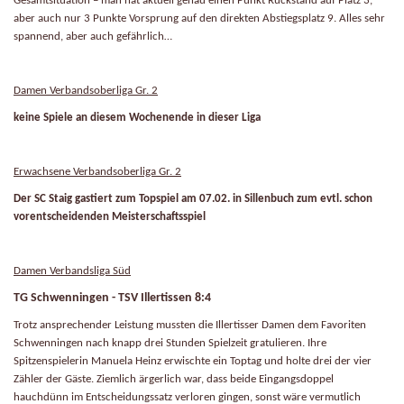
Gesamtsituation – man hat aktuell genau einen Punkt Rückstand auf Platz 3,
aber auch nur 3 Punkte Vorsprung auf den direkten Abstiegsplatz 9. Alles sehr
spannend, aber auch gefährlich…
Damen Verbandsoberliga Gr. 2
keine Spiele an diesem Wochenende in dieser Liga
Erwachsene Verbandsoberliga Gr. 2
Der SC Staig gastiert zum Topspiel am 07.02. in Sillenbuch zum evtl. schon
vorentscheidenden Meisterschaftsspiel
Damen Verbandsliga Süd
TG Schwenningen - TSV Illertissen 8:4
Trotz ansprechender Leistung mussten die Illertisser Damen dem Favoriten
Schwenningen nach knapp drei Stunden Spielzeit gratulieren. Ihre
Spitzenspielerin Manuela Heinz erwischte ein Toptag und holte drei der vier
Zähler der Gäste. Ziemlich ärgerlich war, dass beide Eingangsdoppel
hauchdünn im Entscheidungssatz verloren gingen, sonst wäre vermutlich