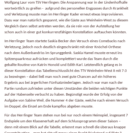
Wolfgang Laur vom TSV Herrlingen:
Die Anspannung war in der Lindenhofhalle
wortwörtlich zu greifen - aufgrund des personellen Engpasses durch Krankheit
und Verletzung musste man im Herrlinger Kader erneut etwas improvisieren.
Dazu war man natürlich gespannt, wie die Gäste aus Weinheim-West zu diesem
Vergleich dann selbst antreten werden, da sie rein von der Aufstellung her
schon auch in einer gut konkurrenzfähigen Konstellation auftauchen könnten.
Im Herrlinger Team startete Saskia Becker den Versuch eines Comebacks nach
Verletzung, jedoch noch deutlich eingeschränkt mit einer Knöchel-Orthese
nach dem Außenbandriss im Sprunggelenk. Saskia Hamel musste erneut ins
Spitzenpaarkreuz aufrücken und komplettiert wurde das Team durch die
geballte Routine von Katrin Honold und Edith Karl. Letztendlich gelang es in
dieser Konstellation das Tabellenschlusslicht des TTV Weinheim-West II mit 7:3
zu bezwingen – dabei ließ man noch zwei gute Chancen auf ein höheres
Ergebnis aus bei ärgerlichen Fünfsatzniederlagen. Jedoch war man nach der
Partie rundum zufrieden unter diesen Umständen die beiden wichtigen Punkte
auf der Habenseite verbucht zu haben. Begünstigt wurde der Erfolg von der
Aufgabe von Sabine Weil, die Nummer 4 der Gäste, welche nach einem Versuch
im Doppel, die Einzel am Ende kampflos abgeben musste.
Für das Herrlinger Team stehen nun bei nur noch einem Heimspiel, insgesamt 7
Endspiele um den Klassenerhalt auf dem Schlussprogramm dieser Saison –
denn mit einem Blick auf die Tabelle, erkennt man schnell die überaus knappe