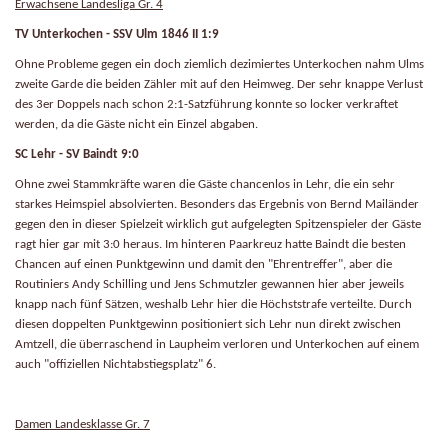
Erwachsene Landesliga Gr. 4
TV Unterkochen - SSV Ulm 1846 II 1:9
Ohne Probleme gegen ein doch ziemlich dezimiertes Unterkochen nahm Ulms
zweite Garde die beiden Zähler mit auf den Heimweg. Der sehr knappe Verlust
des 3er Doppels nach schon 2:1-Satzführung konnte so locker verkraftet
werden, da die Gäste nicht ein Einzel abgaben.
SC Lehr - SV Baindt 9:0
Ohne zwei Stammkräfte waren die Gäste chancenlos in Lehr, die ein sehr
starkes Heimspiel absolvierten. Besonders das Ergebnis von Bernd Mailänder
gegen den in dieser Spielzeit wirklich gut aufgelegten Spitzenspieler der Gäste
ragt hier gar mit 3:0 heraus. Im hinteren Paarkreuz hatte Baindt die besten
Chancen auf einen Punktgewinn und damit den "Ehrentreffer", aber die
Routiniers Andy Schilling und Jens Schmutzler gewannen hier aber jeweils
knapp nach fünf Sätzen, weshalb Lehr hier die Höchststrafe verteilte. Durch
diesen doppelten Punktgewinn positioniert sich Lehr nun direkt zwischen
Amtzell, die überraschend in Laupheim verloren und Unterkochen auf einem
auch "offiziellen Nichtabstiegsplatz" 6.
Damen Landesklasse Gr. 7