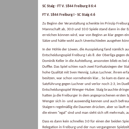
SC Staig -
FT V. 1844 Freiburg II 6:4
FT V. 1844 Freiburg I - SC Staig 4:6
Zu Beginn der Veranstaltung schenkte im Prinzip Freiburg 
Mannschaft ab, 30:0 und 10:0 Spiele stand dann in der En
erreichen können wird, war von Beginn an klar gegen ein 
Sätze und hätte wohl auch Unentschieden ausgehen können,
In der Höhle der Löwen, die Ausspielung fand nämlich auc
Entscheidungsspiel Freiburg I als 8. der Oberliga gegen d
Dominik Keller in die Aufstellung, ansonsten blieb es be
Duffke. Das Spiel schien nach zwei Fünfsatzsiegen der St
hohe Qualität mit Sven Hennig, Lukas Luchner, ihrem er
besitzen, war schon vorneherein klar... So kam es dann a
Satzführung gegen Luchner und verlor noch 2:3, im Due
Entscheidungsspiel Wenger-Huber. Staig brauchte dringen
hatten ja die Freiburger in dem angesprochenen ersten 
Wenger sich in- und auswendig kennen und auch befreund
Staigern regelmäßig die Daumen drücken, aber so läuft 
die einem "egal" sind und man sieht sich oft mehrmals, a
Dass es dann kein schnelles 3:0 für einen der beiden Sp
Relegation in Freiburg und der nun vergangenen Spielzeit