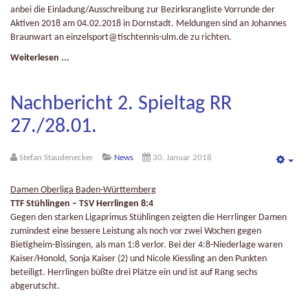
anbei die Einladung/Ausschreibung zur Bezirksrangliste Vorrunde der
Aktiven 2018 am 04.02.2018 in Dornstadt. Meldungen sind an Johannes
Braunwart an
einzelsport@tischtennis-ulm.de
zu richten.
Weiterlesen ...
Nachbericht 2. Spieltag RR
27./28.01.
Stefan Staudenecker
News
30. Januar 2018
Emp
Damen Oberliga Baden-Württemberg
TTF Stühlingen – TSV Herrlingen 8:4
Gegen den starken Ligaprimus Stühlingen zeigten die Herrlinger Damen
zumindest eine bessere Leistung als noch vor zwei Wochen gegen
Bietigheim-Bissingen, als man 1:8 verlor. Bei der 4:8-Niederlage waren
Kaiser/Honold, Sonja Kaiser (2) und Nicole Kiessling an den Punkten
beteiligt. Herrlingen büßte drei Plätze ein und ist auf Rang sechs
abgerutscht.