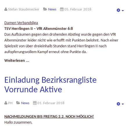
Stefan Staudenecker
News
05. Februar 2018
Emp
Damen Verbandsliga
TSV Herrlingen II – VfR Altenmünster 6:8
Das Aufbäumen gegen den drohenden Abstieg wurde gegen den VfR
Altenmünster leider nicht wie erhofft mit Punkten belohnt. Nach einer
Spielzeit von über dreieinhalb Stunden stand Herrlingen II nach
aufopferungsvollem Kampf erneut ohne Punkte da.
Weiterlesen ...
Einladung Bezirksrangliste
Vorrunde Aktive
PH
News
01. Februar 2018
Emp
NACHMELDUNGEN BIS FREITAG 2.2. NOCH MÖGLICH!
Hallo zusammen,