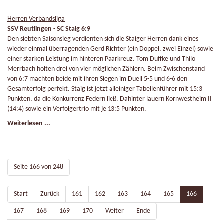
Emp
Herren Verbandsliga
SSV Reutlingen - SC Staig 6:9
Den siebten Saisonsieg verdienten sich die Staiger Herren dank eines
wieder einmal überragenden Gerd Richter (ein Doppel, zwei Einzel) sowie
einer starken Leistung im hinteren Paarkreuz. Tom Duffke und Thilo
Merrbach holten drei von vier möglichen Zählern. Beim Zwischenstand
von 6:7 machten beide mit ihren Siegen im Duell 5-5 und 6-6 den
Gesamterfolg perfekt. Staig ist jetzt alleiniger Tabellenführer mit 15:3
Punkten, da die Konkurrenz Federn ließ. Dahinter lauern Kornwestheim II
(14:4) sowie ein Verfolgertrio mit je 13:5 Punkten.
Weiterlesen ...
Seite 166 von 248
Start
Zurück
161
162
163
164
165
166
167
168
169
170
Weiter
Ende