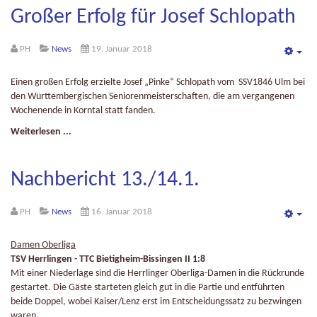
Großer Erfolg für Josef Schlopath
PH
News
19. Januar 2018
Emp
Einen großen Erfolg erzielte Josef „Pinke“ Schlopath vom SSV1846 Ulm bei
den Württembergischen Seniorenmeisterschaften, die am vergangenen
Wochenende in Korntal statt fanden.
Weiterlesen ...
Nachbericht 13./14.1.
PH
News
16. Januar 2018
Emp
Damen Oberliga
TSV Herrlingen - TTC Bietigheim-Bissingen II 1:8
Mit einer Niederlage sind die Herrlinger Oberliga-Damen in die Rückrunde
gestartet. Die Gäste starteten gleich gut in die Partie und entführten
beide Doppel, wobei Kaiser/Lenz erst im Entscheidungssatz zu bezwingen
waren.